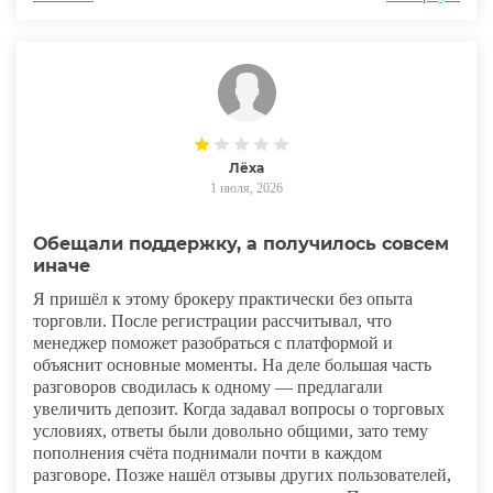
поверхностно. Нет информации о руководстве,
практически отсутствуют регистрационные документы,
а история развития выглядит как набор общих фраз. Для
брокера, которому предлагают доверить деньги, этого
явно недостаточно. Возможно, кто-то сочтет подобные
моменты несущественными, но лично я считаю, что
прозрачность должна быть одним из главных
преимуществ финансовой компании. Если уже на этапе
Лёха
проверки появляются вопросы к базовым документам,
1 июля, 2026
то рисковать собственными средствами желания нет.
Обещали поддержку, а получилось совсем
иначе
Я пришёл к этому брокеру практически без опыта
торговли. После регистрации рассчитывал, что
менеджер поможет разобраться с платформой и
объяснит основные моменты. На деле большая часть
разговоров сводилась к одному — предлагали
увеличить депозит. Когда задавал вопросы о торговых
условиях, ответы были довольно общими, зато тему
пополнения счёта поднимали почти в каждом
разговоре. Позже нашёл отзывы других пользователей,