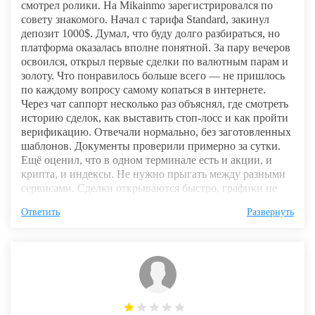
смотрел ролики. На Mikainmo зарегистрировался по
совету знакомого. Начал с тарифа Standard, закинул
депозит 1000$. Думал, что буду долго разбираться, но
платформа оказалась вполне понятной. За пару вечеров
освоился, открыл первые сделки по валютным парам и
золоту. Что понравилось больше всего — не пришлось
по каждому вопросу самому копаться в интернете.
Через чат саппорт несколько раз объяснял, где смотреть
историю сделок, как выставить стоп-лосс и как пройти
верификацию. Отвечали нормально, без заготовленных
шаблонов. Документы проверили примерно за сутки.
Ещё оценил, что в одном терминале есть и акции, и
крипта, и индексы. Не нужно прыгать между разными
сервисами. Сделки открываются быстро, графики не
подвисают, по крайней мере за две недели торговли
Ответить
Развернуть
такого не заметил. На прошлой неделе решил проверить
вывод и отправил заявку на вывод 350$. Деньги
пришли через два дня. Для меня это был главный тест.
Пока впечатления хорошие, продолжаю трейдить
небольшими объемами и постепенно увеличиваю
депозит.